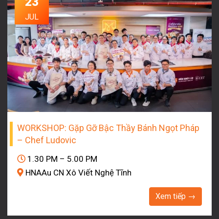
23
JUL
WORKSHOP: Gặp Gỡ Bậc Thầy Bánh Ngọt Pháp
– Chef Ludovic
1.30 PM – 5.00 PM
HNAAu CN Xô Viết Nghệ Tĩnh
Xem tiếp →