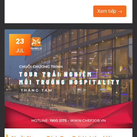
Xem tiếp →
23
JUL