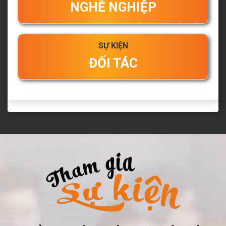
NGHỀ NGHIỆP
SỰ KIỆN
ĐỐI TÁC