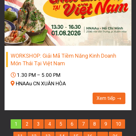
WORKSHOP: Giải Mã Tiềm Năng Kinh Doanh
Món Thái Tại Việt Nam
1.30 PM – 5.00 PM
HNAAu CN XUÂN HÒA
Xem tiếp →
1
2
3
4
5
6
7
8
9
10