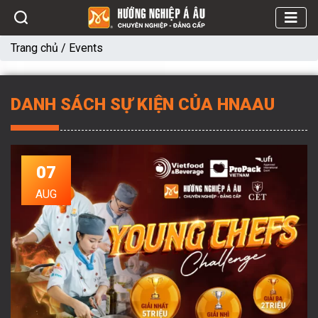
Trang chủ
/
Events
DANH SÁCH SỰ KIỆN CỦA HNAAU
07
AUG