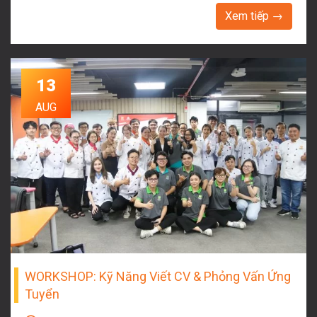
Xem tiếp →
13
AUG
WORKSHOP: Kỹ Năng Viết CV & Phỏng Vấn Ứng
Tuyển