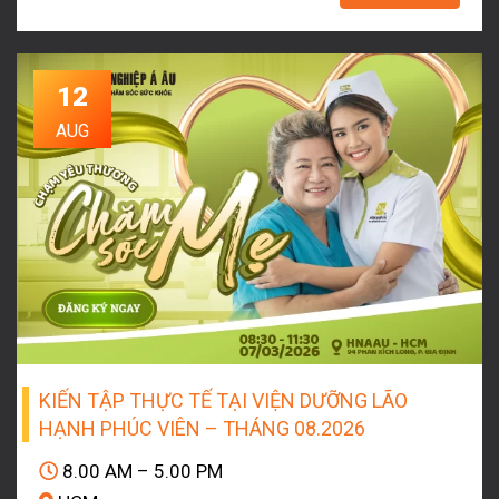
12
AUG
KIẾN TẬP THỰC TẾ TẠI VIỆN DƯỠNG LÃO
HẠNH PHÚC VIÊN – THÁNG 08.2026
8.00 AM – 5.00 PM