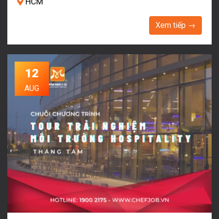
HCM
Xem tiếp →
12
AUG