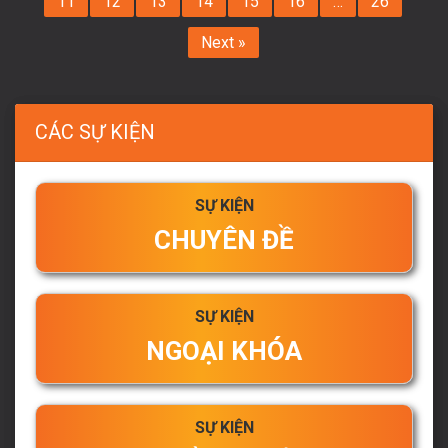
11
12
13
14
15
16
…
26
Next »
CÁC SỰ KIỆN
SỰ KIỆN
CHUYÊN ĐỀ
SỰ KIỆN
NGOẠI KHÓA
SỰ KIỆN