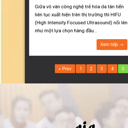
Giữa vô vàn công nghệ trẻ hóa da tân tiến
liên tục xuất hiện trên thị trường thì HIFU
(High Intensity Focused Ultrasound) nổi lên
như một lựa chọn hàng đầu...
Xem tiếp →
« Prev
1
2
3
4
5