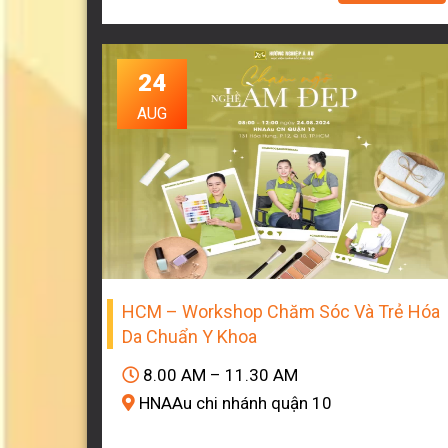
24
AUG
HCM – Workshop Chăm Sóc Và Trẻ Hóa
Da Chuẩn Y Khoa
8.00 AM – 11.30 AM
HNAAu chi nhánh quận 10