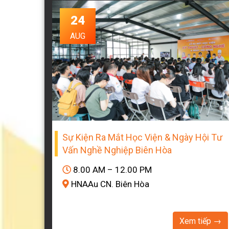
24
AUG
Sự Kiện Ra Mắt Học Viện & Ngày Hội Tư
Vấn Nghề Nghiệp Biên Hòa
8.00 AM – 12.00 PM
HNAAu CN. Biên Hòa
Xem tiếp →