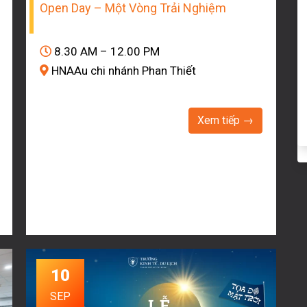
Open Day – Một Vòng Trải Nghiệm
8.30 AM – 12.00 PM
HNAAu chi nhánh Phan Thiết
Xem tiếp →
10
SEP