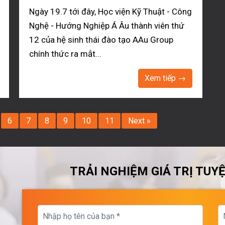
Ngày 19.7 tới đây, Học viện Kỹ Thuật - Công
Nghệ - Hướng Nghiệp Á Âu thành viên thứ
12 của hệ sinh thái đào tạo AAu Group
chính thức ra mắt...
Xem tiếp →
6
7
8
9
10
11
Next »
TRẢI NGHIỆM GIÁ TRỊ TUY