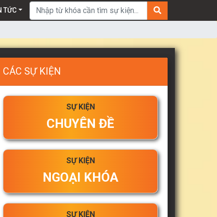
Tìm kiếm:
N TỨC
CÁC SỰ KIỆN
SỰ KIỆN
CHUYÊN ĐỀ
SỰ KIỆN
NGOẠI KHÓA
SỰ KIỆN