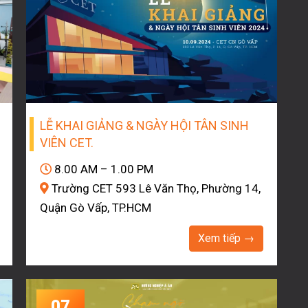
LỄ KHAI GIẢNG & NGÀY HỘI TÂN SINH
VIÊN CET.
8.00 AM – 1.00 PM
Trường CET 593 Lê Văn Thọ, Phường 14,
Quận Gò Vấp, TP.HCM
Xem tiếp →
07