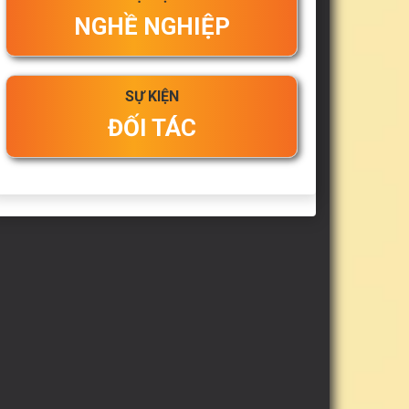
NGHỀ NGHIỆP
SỰ KIỆN
ĐỐI TÁC