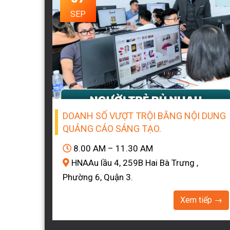
SEP
DOANH SỐ VƯỢT TRỘI BẰNG NỘI DUNG
QUẢNG CÁO SÁNG TẠO.
8.00 AM – 11.30 AM
HNAAu lầu 4, 259B Hai Bà Trưng ,
Phường 6, Quận 3.
Xem tiếp →