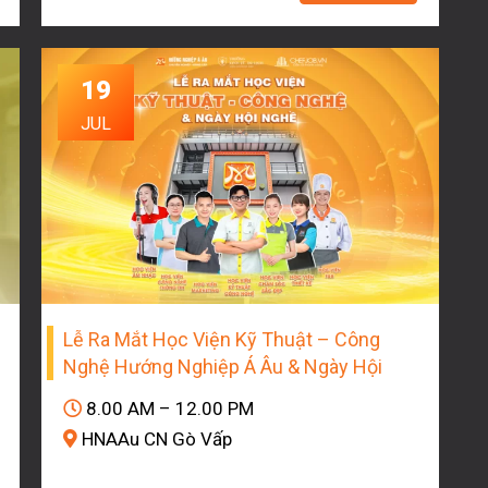
19
JUL
Lễ Ra Mắt Học Viện Kỹ Thuật – Công
Nghệ Hướng Nghiệp Á Âu & Ngày Hội
Nghề
8.00 AM – 12.00 PM
HNAAu CN Gò Vấp