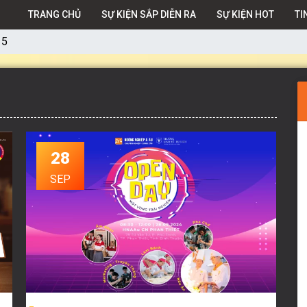
TRANG CHỦ
SỰ KIỆN SẮP DIỄN RA
SỰ KIỆN HOT
TI
 5
28
SEP