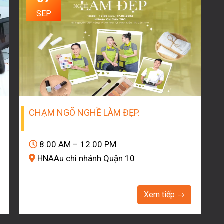
SEP
CHẠM NGÕ NGHỀ LÀM ĐẸP.
8.00 AM – 12.00 PM
HNAAu chi nhánh Quận 10
Xem tiếp →