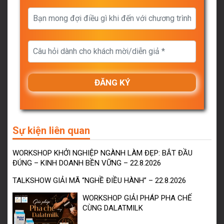
Sự kiện liên quan
WORKSHOP KHỞI NGHIỆP NGÀNH LÀM ĐẸP: BẮT ĐẦU
ĐÚNG – KINH DOANH BỀN VỮNG – 22.8.2026
TALKSHOW GIẢI MÃ “NGHỀ ĐIỀU HÀNH” – 22.8.2026
WORKSHOP GIẢI PHÁP PHA CHẾ
CÙNG DALATMILK