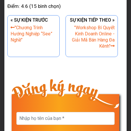
Điểm: 4.6 (15 bình chọn)
« SỰ KIỆN TRƯỚC
SỰ KIỆN TIẾP THEO »
"Chương Trình
"Workshop Bí Quyết
Hướng Nghiệp “See”
Kinh Doanh Online -
Nghề"
Giải Mã Bán Hàng Đa
Kênh"