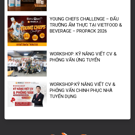
YOUNG CHEFS CHALLENGE – ĐẤU
TRƯỜNG ẨM THỰC TẠI VIETFOOD &
BEVERAGE – PROPACK 2026
WORKSHOP: KỸ NĂNG VIẾT CV &
PHỎNG VẤN ỨNG TUYỂN
WORKSHOP:KỸ NĂNG VIẾT CV &
PHỎNG VẤN CHINH PHỤC NHÀ
TUYỂN DỤNG