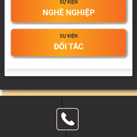
SỰ KIỆN
NGHỀ NGHIỆP
SỰ KIỆN
ĐỐI TÁC