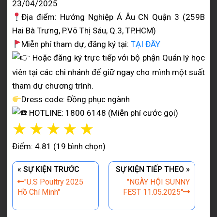
23/04/2025
Địa điểm: Hướng Nghiệp Á Âu CN Quận 3 (259B
Hai Bà Trưng, P.Võ Thị Sáu, Q.3, TP.HCM)
Miễn phí tham dự, đăng ký tại:
TẠI ĐÂY
Hoặc đăng ký trực tiếp với bộ phận Quản lý học
viên tại các chi nhánh để giữ ngay cho mình một suất
tham dự chương trình.
Dress code: Đồng phục ngành
HOTLINE: 1800 6148 (Miễn phí cước gọi)
☆
☆
☆
☆
☆
Điểm: 4.81 (19 bình chọn)
« SỰ KIỆN TRƯỚC
SỰ KIỆN TIẾP THEO »
"U.S Poultry 2025
"NGÀY HỘI SUNNY
Hồ Chí Minh"
FEST 11.05.2025"