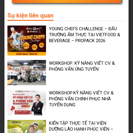
Sự kiện liên quan
YOUNG CHEFS CHALLENGE – ĐẤU
TRƯỜNG ẨM THỰC TẠI VIETFOOD &
BEVERAGE – PROPACK 2026
WORKSHOP: KỸ NĂNG VIẾT CV &
PHỎNG VẤN ỨNG TUYỂN
WORKSHOP:KỸ NĂNG VIẾT CV &
PHỎNG VẤN CHINH PHỤC NHÀ
TUYỂN DỤNG
KIẾN TẬP THỰC TẾ TẠI VIỆN
DƯỠNG LÃO HẠNH PHÚC VIÊN –