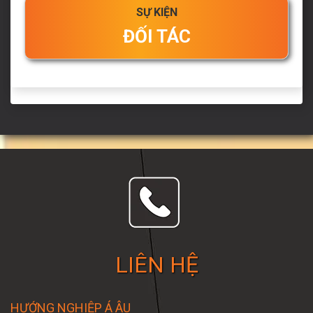
SỰ KIỆN
ĐỐI TÁC
LIÊN HỆ
HƯỚNG NGHIỆP Á ÂU