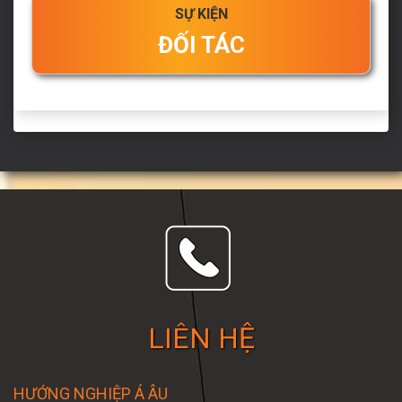
SỰ KIỆN
ĐỐI TÁC
LIÊN HỆ
HƯỚNG NGHIỆP Á ÂU