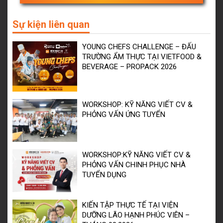
Sự kiện liên quan
YOUNG CHEFS CHALLENGE – ĐẤU
TRƯỜNG ẨM THỰC TẠI VIETFOOD &
BEVERAGE – PROPACK 2026
WORKSHOP: KỸ NĂNG VIẾT CV &
PHỎNG VẤN ỨNG TUYỂN
WORKSHOP:KỸ NĂNG VIẾT CV &
PHỎNG VẤN CHINH PHỤC NHÀ
TUYỂN DỤNG
KIẾN TẬP THỰC TẾ TẠI VIỆN
DƯỠNG LÃO HẠNH PHÚC VIÊN –