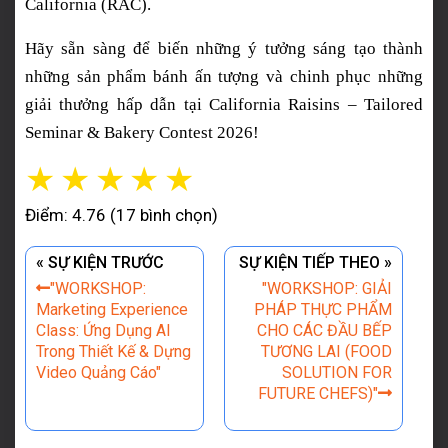
California (RAC).
Hãy sẵn sàng để biến những ý tưởng sáng tạo thành
những sản phẩm bánh ấn tượng và chinh phục những
giải thưởng hấp dẫn tại California Raisins – Tailored
Seminar & Bakery Contest 2026!
☆
☆
☆
☆
☆
Điểm: 4.76 (17 bình chọn)
« SỰ KIỆN TRƯỚC
SỰ KIỆN TIẾP THEO »
"WORKSHOP:
"WORKSHOP: GIẢI
Marketing Experience
PHÁP THỰC PHẨM
Class: Ứng Dụng AI
CHO CÁC ĐẦU BẾP
Trong Thiết Kế & Dựng
TƯƠNG LAI (FOOD
Video Quảng Cáo"
SOLUTION FOR
FUTURE CHEFS)"