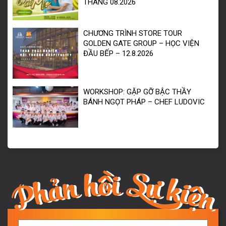
THÁNG 08.2026
CHƯƠNG TRÌNH STORE TOUR
GOLDEN GATE GROUP – HỌC VIỆN
ĐẦU BẾP – 12.8.2026
WORKSHOP: GẶP GỠ BẬC THẦY
BÁNH NGỌT PHÁP – CHEF LUDOVIC