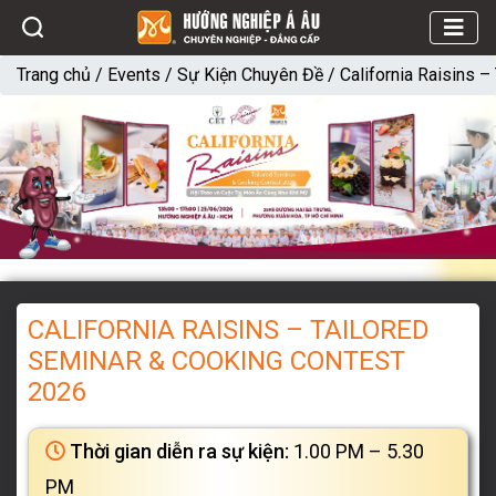
Trang chủ
/
Events
/
Sự Kiện Chuyên Đề
/
California Raisins 
CALIFORNIA RAISINS – TAILORED
SEMINAR & COOKING CONTEST
2026
Thời gian diễn ra sự kiện:
1.00 PM – 5.30
PM