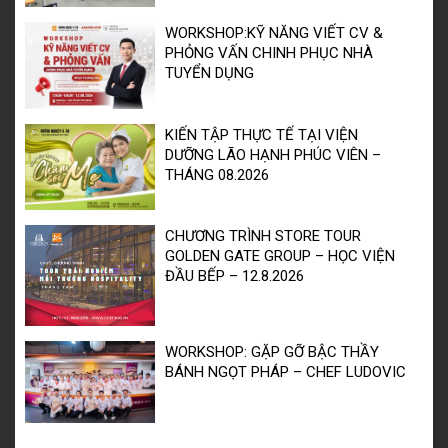
WORKSHOP:KỸ NĂNG VIẾT CV &
PHỎNG VẤN CHINH PHỤC NHÀ
TUYỂN DỤNG
KIẾN TẬP THỰC TẾ TẠI VIỆN
DƯỠNG LÃO HẠNH PHÚC VIÊN –
THÁNG 08.2026
CHƯƠNG TRÌNH STORE TOUR
GOLDEN GATE GROUP – HỌC VIỆN
ĐẦU BẾP – 12.8.2026
WORKSHOP: GẶP GỠ BẬC THẦY
BÁNH NGỌT PHÁP – CHEF LUDOVIC