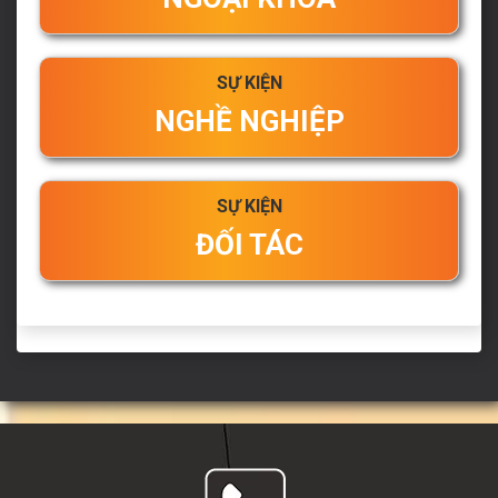
SỰ KIỆN
NGHỀ NGHIỆP
SỰ KIỆN
ĐỐI TÁC