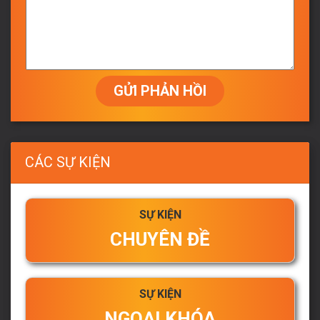
GỬI PHẢN HỒI
CÁC SỰ KIỆN
SỰ KIỆN
CHUYÊN ĐỀ
SỰ KIỆN
NGOẠI KHÓA