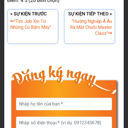
Điểm: 4.5 (20 bình chọn)
« SỰ KIỆN TRƯỚC
SỰ KIỆN TIẾP THEO »
"Tìm Job Xịn Từ
"Hướng Nghiệp Á Âu
Những Cú Bấm Máy"
Ra Mắt Chuỗi Master
Class"