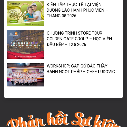
KIẾN TẬP THỰC TẾ TẠI VIỆN
DƯỠNG LÃO HẠNH PHÚC VIÊN –
THÁNG 08.2026
CHƯƠNG TRÌNH STORE TOUR
GOLDEN GATE GROUP – HỌC VIỆN
ĐẦU BẾP – 12.8.2026
WORKSHOP: GẶP GỠ BẬC THẦY
BÁNH NGỌT PHÁP – CHEF LUDOVIC