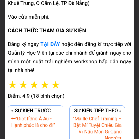
Khuê Trung, Q Cẩm Lệ, TP Đà Nẵng)
Vào cửa miễn phí.
CÁCH THỨC THAM GIA SỰ KIỆN
Đăng ký ngay
TẠI ĐÂY
hoặc đến đăng kí trực tiếp với
Quản lý Học Viên tại các chi nhánh để giành ngay cho
mình một suất trải nghiệm workshop hấp dẫn ngay
tại nhà nhé!
☆
☆
☆
☆
☆
Điểm: 4.9 (18 bình chọn)
« SỰ KIỆN TRƯỚC
SỰ KIỆN TIẾP THEO »
"Giọt hồng Á Âu -
"Maille Chef Training –
Hạnh phúc là cho đi"
Bật Mí Tuyệt Chiêu Gia
Vị Nấu Món Gì Cũng
Ngon"