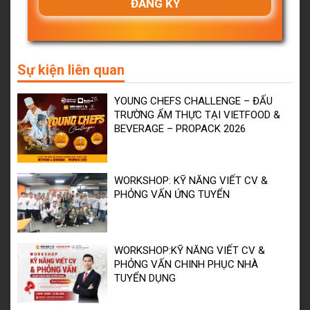
Sự kiện liên quan
YOUNG CHEFS CHALLENGE – ĐẤU
TRƯỜNG ẨM THỰC TẠI VIETFOOD &
BEVERAGE – PROPACK 2026
WORKSHOP: KỸ NĂNG VIẾT CV &
PHỎNG VẤN ỨNG TUYỂN
WORKSHOP:KỸ NĂNG VIẾT CV &
PHỎNG VẤN CHINH PHỤC NHÀ
TUYỂN DỤNG