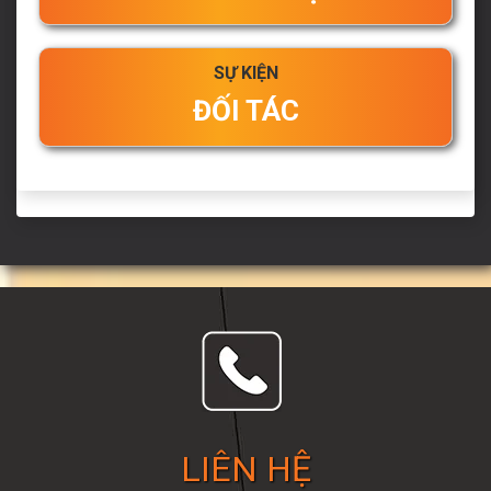
SỰ KIỆN
ĐỐI TÁC
LIÊN HỆ