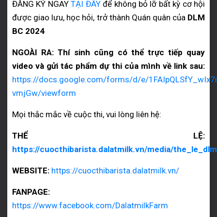
ĐĂNG KÝ NGAY
TẠI ĐÂY
để không bỏ lỡ bất kỳ cơ hội
được giao lưu, học hỏi, trở thành Quán quân của
DLM
BC 2024
NGOÀI RA: Thí sinh cũng có thể trực tiếp quay
video và gửi tác phẩm dự thi của mình về link sau:
https://docs.google.com/forms/d/e/1FAIpQLSfY_wIx
vmjGw/viewform
Mọi thắc mắc về cuộc thi, vui lòng liên hệ:
THỂ LỆ:
https://cuocthibarista.dalatmilk.vn/media/the_le_dl
WEBSITE:
https://cuocthibarista.dalatmilk.vn/
FANPAGE:
https://www.facebook.com/DalatmilkFarm