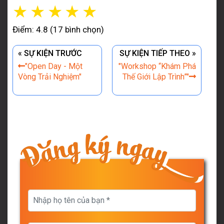
☆
☆
☆
☆
☆
Điểm: 4.8 (17 bình chọn)
« SỰ KIỆN TRƯỚC
SỰ KIỆN TIẾP THEO »
"Open Day - Một
"Workshop “Khám Phá
Vòng Trải Nghiệm"
Thế Giới Lập Trình”"