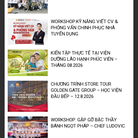
WORKSHOP:KỸ NĂNG VIẾT CV &
PHỎNG VẤN CHINH PHỤC NHÀ
TUYỂN DỤNG
KIẾN TẬP THỰC TẾ TẠI VIỆN
DƯỠNG LÃO HẠNH PHÚC VIÊN –
THÁNG 08.2026
CHƯƠNG TRÌNH STORE TOUR
GOLDEN GATE GROUP – HỌC VIỆN
ĐẦU BẾP – 12.8.2026
WORKSHOP: GẶP GỠ BẬC THẦY
BÁNH NGỌT PHÁP – CHEF LUDOVIC