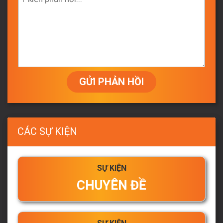
GỬI PHẢN HỒI
CÁC SỰ KIỆN
SỰ KIỆN
CHUYÊN ĐỀ