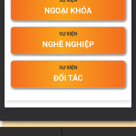
SỰ KIỆN
NGOẠI KHÓA
SỰ KIỆN
NGHỀ NGHIỆP
SỰ KIỆN
ĐỐI TÁC