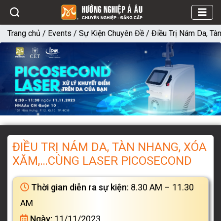
Trang chủ
/
Events
/
Sự Kiện Chuyên Đề
/
Điều Trị Nám Da, T
ĐIỀU TRỊ NÁM DA, TÀN NHANG, XÓA
XĂM,…CÙNG LASER PICOSECOND
Thời gian diễn ra sự kiện:
8.30 AM – 11.30
AM
Ngày:
11/11/2023