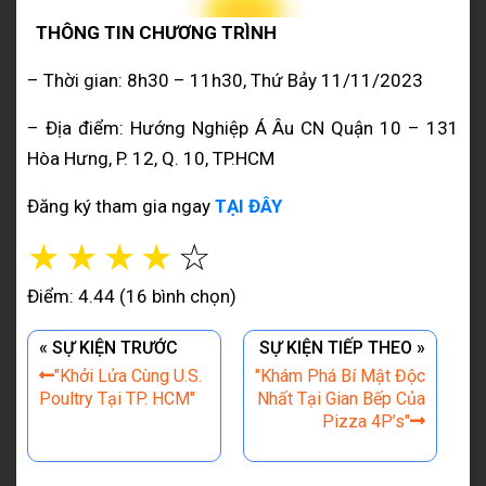
THÔNG TIN CHƯƠNG TRÌNH
– Thời gian: 8h30 – 11h30, Thứ Bảy 11/11/2023
– Địa điểm: Hướng Nghiệp Á Âu CN Quận 10 – 131
Hòa Hưng, P. 12, Q. 10, TP.HCM
Đăng ký tham gia ngay
TẠI ĐÂY
☆
☆
☆
☆
☆
Điểm: 4.44 (16 bình chọn)
« SỰ KIỆN TRƯỚC
SỰ KIỆN TIẾP THEO »
"Khởi Lửa Cùng U.S.
"Khám Phá Bí Mật Độc
Poultry Tại TP. HCM"
Nhất Tại Gian Bếp Của
Pizza 4P’s"