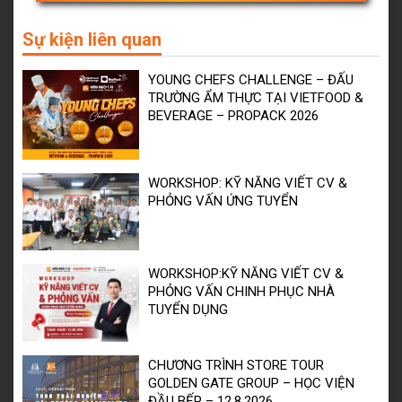
Sự kiện liên quan
YOUNG CHEFS CHALLENGE – ĐẤU
TRƯỜNG ẨM THỰC TẠI VIETFOOD &
BEVERAGE – PROPACK 2026
WORKSHOP: KỸ NĂNG VIẾT CV &
PHỎNG VẤN ỨNG TUYỂN
WORKSHOP:KỸ NĂNG VIẾT CV &
PHỎNG VẤN CHINH PHỤC NHÀ
TUYỂN DỤNG
CHƯƠNG TRÌNH STORE TOUR
GOLDEN GATE GROUP – HỌC VIỆN
ĐẦU BẾP – 12.8.2026