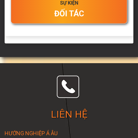
SỰ KIỆN
ĐỐI TÁC
LIÊN HỆ
HƯỚNG NGHIỆP Á ÂU