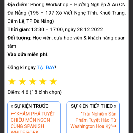
Địa điểm:
Phòng Workshop – Hướng Nghiệp Á Âu CN
Đà Nẵng (195 – 197 Xô Viết Nghệ Tĩnh, Khuê Trung,
Cẩm Lệ, TP Đà Nẵng)
Thời gian:
13:30 – 17:00, ngày 28.12.2022
Đối tượng:
Học viên, cựu học viên & khách hàng quan
tâm
Vào cửa miễn phí.
Đăng kí ngay
TẠI ĐÂY
!
☆
☆
☆
☆
☆
Điểm: 4.6 (18 bình chọn)
« SỰ KIỆN TRƯỚC
SỰ KIỆN TIẾP THEO »
"KHÁM PHÁ TUYỆT
"Trải Nghiệm Sản
CHIÊU MÓN NGON
Phẩm Tuyệt Hảo Từ
CÙNG SPANISH
Washington Hoa Kỳ"
WHITE PORK