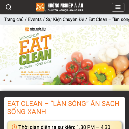
Trang chủ
/
Events
/
Sự Kiện Chuyên Đề
/
Eat Clean – “làn só
EAT CLEAN – “LÀN SÓNG” ĂN SẠCH
SỐNG XANH
Thời gian diễn ra sự kiện:
1.30 PM – 4.30