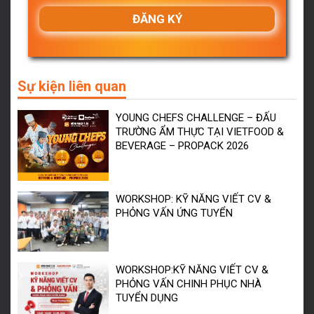
Sự kiện liên quan
YOUNG CHEFS CHALLENGE – ĐẤU
TRƯỜNG ẨM THỰC TẠI VIETFOOD &
BEVERAGE – PROPACK 2026
WORKSHOP: KỸ NĂNG VIẾT CV &
PHỎNG VẤN ỨNG TUYỂN
WORKSHOP:KỸ NĂNG VIẾT CV &
PHỎNG VẤN CHINH PHỤC NHÀ
TUYỂN DỤNG