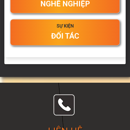
NGHỀ NGHIỆP
SỰ KIỆN
ĐỐI TÁC