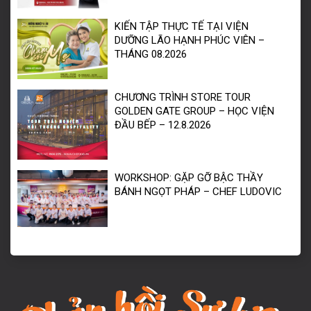
KIẾN TẬP THỰC TẾ TẠI VIỆN
DƯỠNG LÃO HẠNH PHÚC VIÊN –
THÁNG 08.2026
CHƯƠNG TRÌNH STORE TOUR
GOLDEN GATE GROUP – HỌC VIỆN
ĐẦU BẾP – 12.8.2026
WORKSHOP: GẶP GỠ BẬC THẦY
BÁNH NGỌT PHÁP – CHEF LUDOVIC