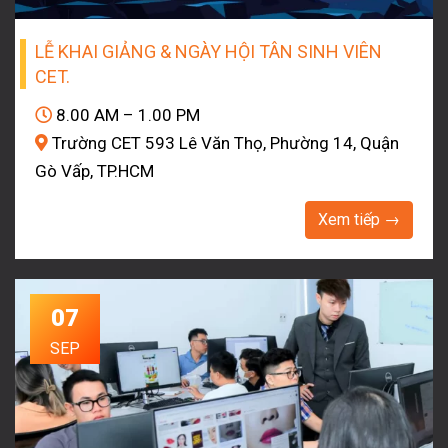
LỄ KHAI GIẢNG & NGÀY HỘI TÂN SINH VIÊN
CET.
8.00 AM – 1.00 PM
Trường CET 593 Lê Văn Thọ, Phường 14, Quận
Gò Vấp, TP.HCM
Xem tiếp →
07
SEP