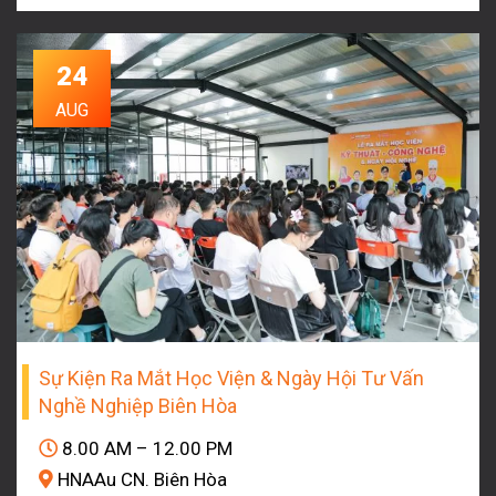
24
AUG
Sự Kiện Ra Mắt Học Viện & Ngày Hội Tư Vấn
Nghề Nghiệp Biên Hòa
8.00 AM – 12.00 PM
HNAAu CN. Biên Hòa