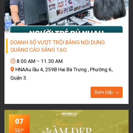
DOANH SỐ VƯỢT TRỘI BẰNG NỘI DUNG
QUẢNG CÁO SÁNG TẠO.
8.00 AM – 11.30 AM
HNAAu lầu 4, 259B Hai Bà Trưng , Phường 6,
Quận 3.
Xem tiếp →
07
SEP