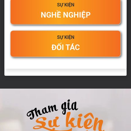
SỰ KIỆN
NGHỀ NGHIỆP
SỰ KIỆN
ĐỐI TÁC