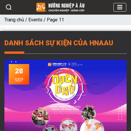
Trang chủ
/
Events
/
Page 11
DANH SÁCH SỰ KIỆN CỦA HNAAU
28
SEP