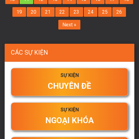
19
20
21
22
23
24
25
26
Next »
CÁC SỰ KIỆN
SỰ KIỆN
CHUYÊN ĐỀ
SỰ KIỆN
NGOẠI KHÓA