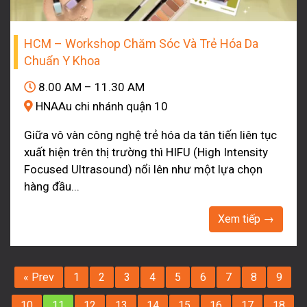
HCM – Workshop Chăm Sóc Và Trẻ Hóa Da
Chuẩn Y Khoa
8.00 AM – 11.30 AM
HNAAu chi nhánh quận 10
Giữa vô vàn công nghệ trẻ hóa da tân tiến liên tục
xuất hiện trên thị trường thì HIFU (High Intensity
Focused Ultrasound) nổi lên như một lựa chọn
hàng đầu...
Xem tiếp →
« Prev
1
2
3
4
5
6
7
8
9
10
11
12
13
14
15
16
17
18