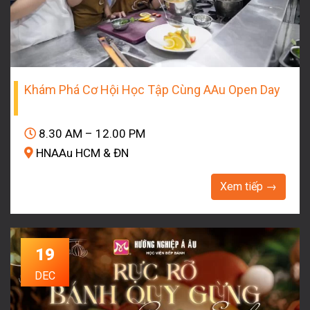
Khám Phá Cơ Hội Học Tập Cùng AAu Open Day
8.30 AM – 12.00 PM
HNAAu HCM & ĐN
Xem tiếp →
19
DEC