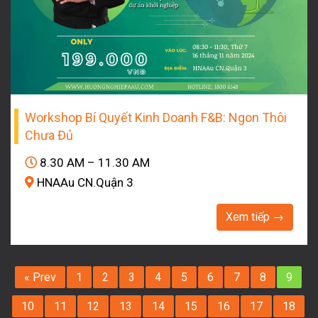
Workshop Bí Quyết Kinh Doanh F&B: Ngon Thôi
Chưa Đủ
8.30 AM – 11.30 AM
HNAAu CN.Quận 3
Xem tiếp →
« Prev
1
2
3
4
5
6
7
8
9
10
11
12
13
14
15
16
17
18