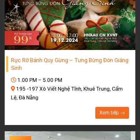
Rực Rỡ Bánh Quy Gừng – Tưng Bừng Đón Giáng
Sinh
1.00 PM – 5.00 PM
195 -197 Xô Viết Nghệ Tĩnh, Khuê Trung, Cẩm
Lệ, Đà Nẵng
Xem tiếp →