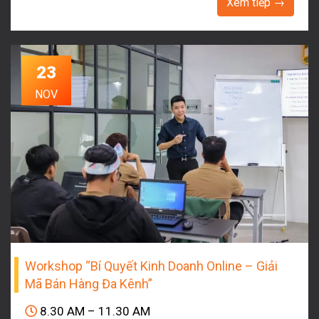
Xem tiếp →
23
NOV
Workshop “Bí Quyết Kinh Doanh Online – Giải
Mã Bán Hàng Đa Kênh”
8.30 AM – 11.30 AM