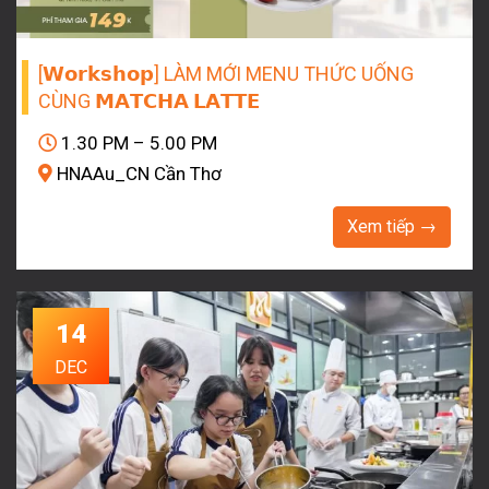
[𝗪𝗼𝗿𝗸𝘀𝗵𝗼𝗽] LÀM MỚI MENU THỨC UỐNG
CÙNG 𝗠𝗔𝗧𝗖𝗛𝗔 𝗟𝗔𝗧𝗧𝗘
1.30 PM – 5.00 PM
HNAAu_CN Cần Thơ
Xem tiếp →
14
DEC