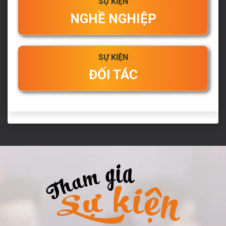
SỰ KIỆN
NGHỀ NGHIỆP
SỰ KIỆN
ĐỐI TÁC