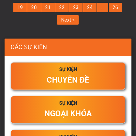
19
20
21
22
23
24
…
26
Next »
CÁC SỰ KIỆN
SỰ KIỆN
CHUYÊN ĐỀ
SỰ KIỆN
NGOẠI KHÓA