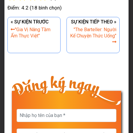
Điểm: 4.2 (18 bình chọn)
« SỰ KIỆN TRƯỚC
SỰ KIỆN TIẾP THEO »
"Gia Vị Nâng Tầm
"The Barteller: Người
Ẩm Thực Việt"
Kể Chuyện Thức Uống"