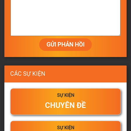
GỬI PHẢN HỒI
CÁC SỰ KIỆN
SỰ KIỆN
CHUYÊN ĐỀ
SỰ KIỆN