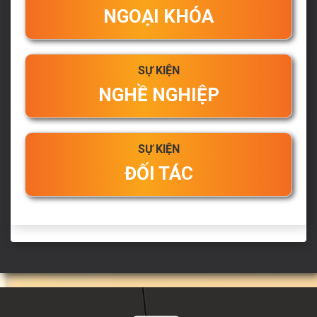
NGOẠI KHÓA
SỰ KIỆN
NGHỀ NGHIỆP
SỰ KIỆN
ĐỐI TÁC