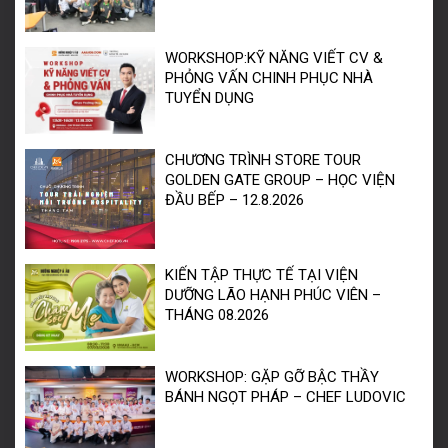
WORKSHOP:KỸ NĂNG VIẾT CV &
PHỎNG VẤN CHINH PHỤC NHÀ
TUYỂN DỤNG
CHƯƠNG TRÌNH STORE TOUR
GOLDEN GATE GROUP – HỌC VIỆN
ĐẦU BẾP – 12.8.2026
KIẾN TẬP THỰC TẾ TẠI VIỆN
DƯỠNG LÃO HẠNH PHÚC VIÊN –
THÁNG 08.2026
WORKSHOP: GẶP GỠ BẬC THẦY
BÁNH NGỌT PHÁP – CHEF LUDOVIC