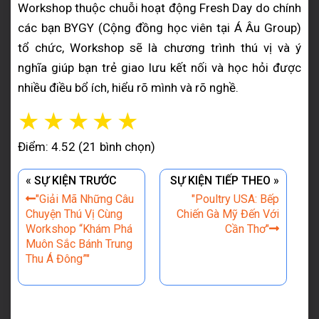
Workshop thuộc chuỗi hoạt động Fresh Day do chính
các bạn BYGY (Cộng đồng học viên tại Á Âu Group)
tổ chức, Workshop sẽ là chương trình thú vị và ý
nghĩa giúp bạn trẻ giao lưu kết nối và học hỏi được
nhiều điều bổ ích, hiểu rõ mình và rõ nghề.
☆
☆
☆
☆
☆
Điểm: 4.52 (21 bình chọn)
« SỰ KIỆN TRƯỚC
SỰ KIỆN TIẾP THEO »
"Giải Mã Những Câu
"Poultry USA: Bếp
Chuyện Thú Vị Cùng
Chiến Gà Mỹ Đến Với
Workshop “Khám Phá
Cần Thơ"
Muôn Sắc Bánh Trung
Thu Á Đông”"