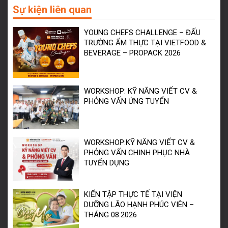
Sự kiện liên quan
YOUNG CHEFS CHALLENGE – ĐẤU
TRƯỜNG ẨM THỰC TẠI VIETFOOD &
BEVERAGE – PROPACK 2026
WORKSHOP: KỸ NĂNG VIẾT CV &
PHỎNG VẤN ỨNG TUYỂN
WORKSHOP:KỸ NĂNG VIẾT CV &
PHỎNG VẤN CHINH PHỤC NHÀ
TUYỂN DỤNG
KIẾN TẬP THỰC TẾ TẠI VIỆN
DƯỠNG LÃO HẠNH PHÚC VIÊN –
THÁNG 08.2026