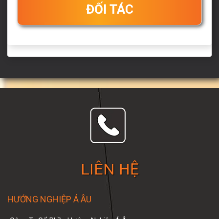
ĐỐI TÁC
LIÊN HỆ
HƯỚNG NGHIỆP Á ÂU