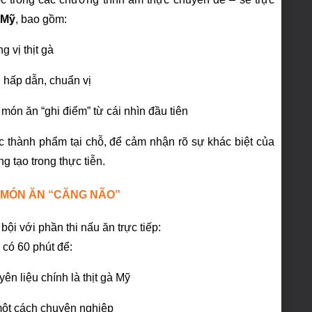
 Mỹ
, bao gồm:
g vị thịt gà
 hấp dẫn, chuẩn vị
món ăn “ghi điểm” từ cái nhìn đầu tiên
c thành phẩm tại chỗ, để cảm nhận rõ sự khác biệt của
g tạo trong thực tiễn.
 MÓN ĂN “CĂNG NÃO”
ội với phần thi nấu ăn trực tiếp:
i có 60 phút để:
n liệu chính là thịt gà Mỹ
 một cách chuyên nghiệp