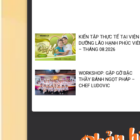
KIẾN TẬP THỰC TẾ TẠI VIỆN
DƯỠNG LÃO HẠNH PHÚC VIÊ
– THÁNG 08.2026
WORKSHOP: GẶP GỠ BẬC
THẦY BÁNH NGỌT PHÁP –
CHEF LUDOVIC