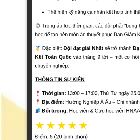
Thể hiện kỹ năng cá nhân kết hợp tinh th
Trong áp lực thời gian, các đội phải “bung
học để tạo nên món ăn thuyết phục Ban Giám 
Đặc biệt:
Đội đạt giải Nhất
sẽ trở thành
Đạ
Kết Toàn Quốc
vào tháng 9 tới – một cơ hộ
chuyên nghiệp.
THÔNG TIN SỰ KIỆN
Thời gian:
13:00 – 17:00, Thứ Tư ngày 25.
Địa điểm:
Hướng Nghiệp Á Âu – Chi nhánh 
Đối tượng:
Học viên & Cựu học viên HNA
☆
☆
☆
☆
☆
Điểm: 5 (20 bình chọn)