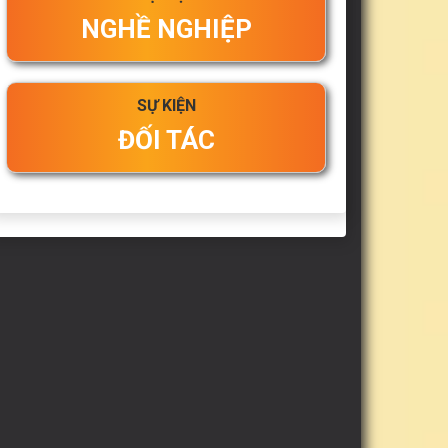
NGHỀ NGHIỆP
SỰ KIỆN
ĐỐI TÁC