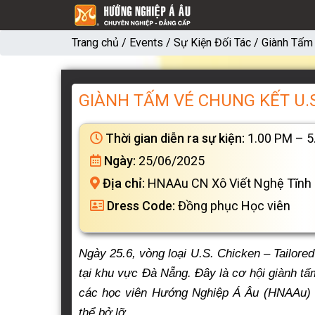
Trang chủ
/
Events
/
Sự Kiện Đối Tác
/
Giành Tấm 
GIÀNH TẤM VÉ CHUNG KẾT U.S
Thời gian diễn ra sự kiện:
1.00 PM – 5
Ngày:
25/06/2025
Địa chỉ:
HNAAu CN Xô Viết Nghệ Tĩnh
Dress Code:
Đồng phục Học viên
Ngày 25.6, vòng loại U.S. Chicken – Tailore
tại khu vực Đà Nẵng. Đây là cơ hội giành t
các học viên Hướng Nghiệp Á Âu (HNAAu) 
thể bở lỡ.