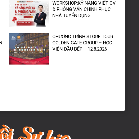
WORKSHOP:KỸ NĂNG VIẾT CV
& PHỎNG VẤN CHINH PHỤC
NHÀ TUYỂN DỤNG
CHƯƠNG TRÌNH STORE TOUR
N
GOLDEN GATE GROUP – HỌC
VIỆN ĐẦU BẾP – 12.8.2026