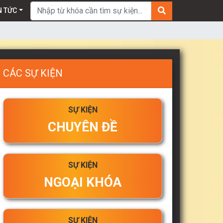
Tìm kiếm:
N TỨC
CÁC SỰ KIỆN
SỰ KIỆN
CHUYÊN ĐỀ
SỰ KIỆN
NGOẠI KHÓA
SỰ KIỆN