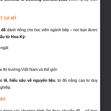
T GÀ MỸ
 đề
dành riêng cho học viên ngành bếp – nơi bạn được
hẩu từ Hoa Kỳ
:
 ngặt
 thị trường Việt Nam và thế giới
c tế, hiểu sâu về nguyên liệu
, từ đó nâng cao tư duy
ghiệp.
HEF
 trong các chương trình ẩm thực chuyên đề – sẽ trực