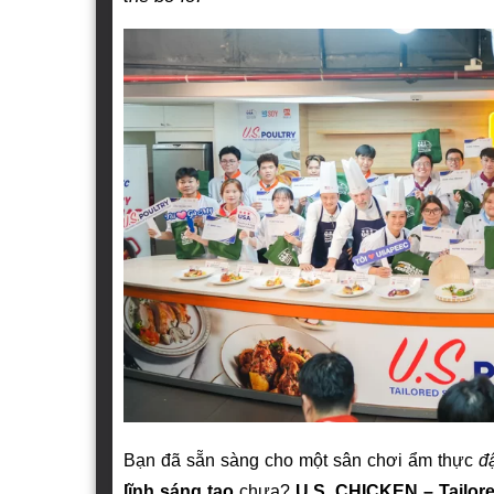
Bạn đã sẵn sàng cho một sân chơi ẩm thực
đ
lĩnh sáng tạo
chưa?
U.S. CHICKEN – Tailor