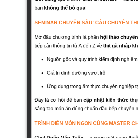
bạn
không thể bỏ qua
!
SEMINAR CHUYÊN SÂU: CÂU CHUYỆN THỊ
Mở đầu chương trình là phần
hội thảo chuyên
tiếp cận thông tin từ A đến Z về
thịt gà nhập k
Nguồn gốc và quy trình kiểm định nghiêm
Giá trị dinh dưỡng vượt trội
Ứng dụng trong ẩm thực chuyên nghiệp tại
Đây là cơ hội để bạn
cập nhật kiến thức thự
sáng tạo món ăn đúng chuẩn đầu bếp chuyên n
TRÌNH DIỄN MÓN NGON CÙNG MASTER C
Chef
Doãn Văn Tuấn
– gương mặt quen thuộc