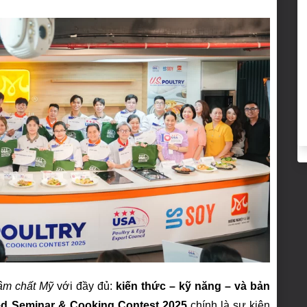
ậm chất Mỹ
với đầy đủ:
kiến thức – kỹ năng – và bản
ed Seminar & Cooking Contest 2025
chính là sự kiện