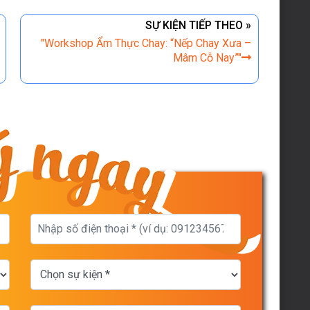
SỰ KIỆN TIẾP THEO »
"Workshop Ẩm Thực Chay: “Nếp Chay Xưa –
Mâm Cỗ Nay”"