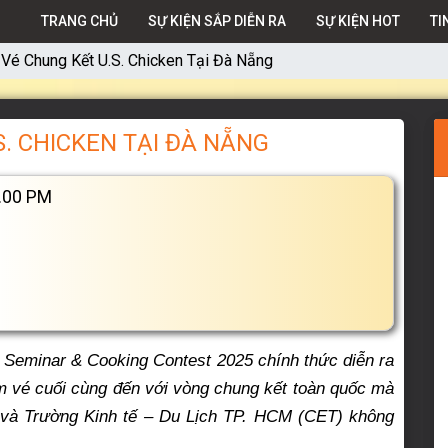
TRANG CHỦ
SỰ KIỆN SẮP DIỄN RA
SỰ KIỆN HOT
TI
Vé Chung Kết U.S. Chicken Tại Đà Nẵng
. CHICKEN TẠI ĐÀ NẴNG
.00 PM
d Seminar & Cooking Contest 2025 chính thức diễn ra
ấm vé cuối cùng đến với vòng chung kết toàn quốc mà
và Trường Kinh tế – Du Lịch TP. HCM (CET) không