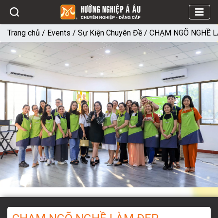
Trang chủ
/
Events
/
Sự Kiện Chuyên Đề
/
CHẠM NGÕ NGHỀ L