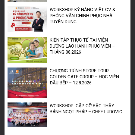
WORKSHOP:KỸ NĂNG VIẾT CV &
PHỎNG VẤN CHINH PHỤC NHÀ
TUYỂN DỤNG
KIẾN TẬP THỰC TẾ TẠI VIỆN
DƯỠNG LÃO HẠNH PHÚC VIÊN –
THÁNG 08.2026
CHƯƠNG TRÌNH STORE TOUR
GOLDEN GATE GROUP – HỌC VIỆN
ĐẦU BẾP – 12.8.2026
WORKSHOP: GẶP GỠ BẬC THẦY
BÁNH NGỌT PHÁP – CHEF LUDOVIC