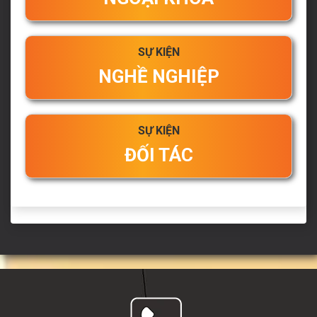
SỰ KIỆN
NGHỀ NGHIỆP
SỰ KIỆN
ĐỐI TÁC