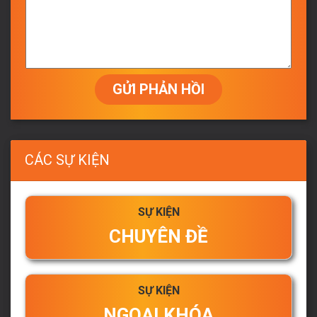
GỬI PHẢN HỒI
CÁC SỰ KIỆN
SỰ KIỆN
CHUYÊN ĐỀ
SỰ KIỆN
NGOẠI KHÓA