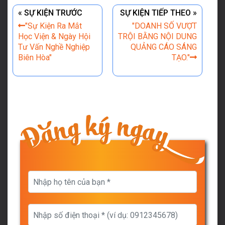
« SỰ KIỆN TRƯỚC
SỰ KIỆN TIẾP THEO »
"Sự Kiện Ra Mắt
"DOANH SỐ VƯỢT
Học Viện & Ngày Hội
TRỘI BẰNG NỘI DUNG
Tư Vấn Nghề Nghiệp
QUẢNG CÁO SÁNG
Biên Hòa"
TẠO."