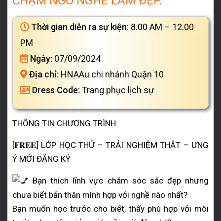
CHẠM NGÕ NGHỀ LÀM ĐẸP.
Thời gian diễn ra sự kiện:
8.00 AM – 12.00
PM
Ngày:
07/09/2024
Địa chỉ:
HNAAu chi nhánh Quận 10
Dress Code:
Trang phục lịch sự
THÔNG TIN CHƯƠNG TRÌNH:
[𝐅𝐑𝐄𝐄] LỚP HỌC THỬ – TRẢI NGHIỆM THẬT – ƯNG
Ý MỚI ĐĂNG KÝ
Bạn thích lĩnh vực chăm sóc sắc đẹp nhưng
chưa biết bản thân mình hợp với nghề nào nhất?
Bạn muốn học trước cho biết, thấy phù hợp với môi