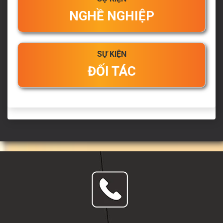
NGHỀ NGHIỆP
SỰ KIỆN
ĐỐI TÁC