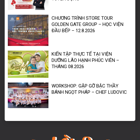
CHƯƠNG TRÌNH STORE TOUR
GOLDEN GATE GROUP – HỌC VIỆN
ĐẦU BẾP – 12.8.2026
KIẾN TẬP THỰC TẾ TẠI VIỆN
DƯỠNG LÃO HẠNH PHÚC VIÊN –
THÁNG 08.2026
WORKSHOP: GẶP GỠ BẬC THẦY
BÁNH NGỌT PHÁP – CHEF LUDOVIC