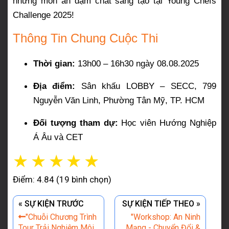
những món ăn đậm chất sáng tạo tại Young Chefs
Challenge 2025!
Thông Tin Chung Cuộc Thi
Thời gian:
13h00 – 16h30 ngày 08.08.2025
Địa điểm:
Sân khấu LOBBY – SECC, 799
Nguyễn Văn Linh, Phường Tân Mỹ, TP. HCM
Đối tượng tham dự:
Học viên Hướng Nghiệp
Á Âu và CET
☆
☆
☆
☆
☆
Điểm: 4.84 (19 bình chọn)
« SỰ KIỆN TRƯỚC
SỰ KIỆN TIẾP THEO »
"Chuỗi Chương Trình
"Workshop: An Ninh
Tour Trải Nghiệm Môi
Mạng - Chuyển Đổi &