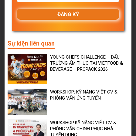
Sự kiện liên quan
YOUNG CHEFS CHALLENGE – ĐẤU
TRƯỜNG ẨM THỰC TẠI VIETFOOD &
BEVERAGE – PROPACK 2026
WORKSHOP: KỸ NĂNG VIẾT CV &
PHỎNG VẤN ỨNG TUYỂN
WORKSHOP:KỸ NĂNG VIẾT CV &
PHỎNG VẤN CHINH PHỤC NHÀ
TUYỂN DỤNG