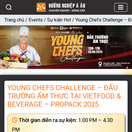
Trang chủ
/
Events
/
Sự kiện Hot
/
Young Chefs Challenge –
YOUNG CHEFS CHALLENGE – ĐẤU
TRƯỜNG ẨM THỰC TẠI VIETFOOD &
BEVERAGE – PROPACK 2025
Thời gian diễn ra sự kiện:
1.00 PM – 4.30
PM