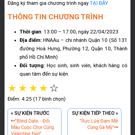
Đăng ký tham gia chương trình ngay
TẠI ĐÂY
THÔNG TIN CHƯƠNG TRÌNH
Thời gian
: 13:00 – 17:00, ngày 22/04/2023
Địa điểm:
HNAAu – chi nhánh Quận 10 (Số 131
đường Hoà Hưng, Phường 12, Quận 10, Thành
phố Hồ Chí Minh)
Đối tượng:
Học sinh, sinh viên, khách hàng có
quan tâm đến sự kiện
☆
☆
☆
☆
☆
Điểm: 4.25 (17 bình chọn)
« SỰ KIỆN TRƯỚC
SỰ KIỆN TIẾP THEO »
"Blind Date - Đổi
"Rực Lửa Đam Mê
Màu Cuộc Chơi Cùng
Cùng Gà Mỹ"
Valentine Đen"