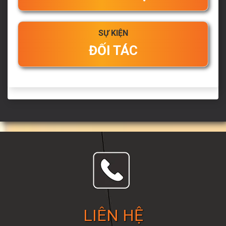
SỰ KIỆN
ĐỐI TÁC
LIÊN HỆ