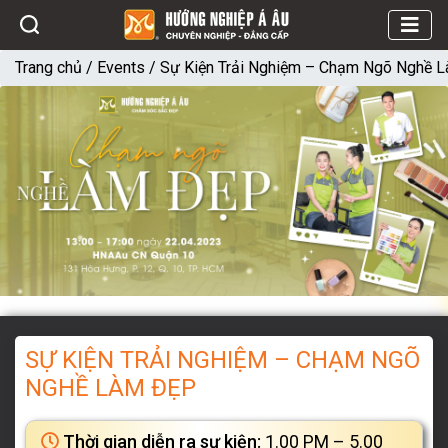
Trang chủ
/
Events
/
Sự Kiện Trải Nghiệm – Chạm Ngõ Nghề 
SỰ KIỆN TRẢI NGHIỆM – CHẠM NGÕ
NGHỀ LÀM ĐẸP
Thời gian diễn ra sự kiện:
1.00 PM – 5.00