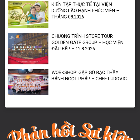
KIẾN TẬP THỰC TẾ TẠI VIỆN
DƯỠNG LÃO HẠNH PHÚC VIÊN –
THÁNG 08.2026
CHƯƠNG TRÌNH STORE TOUR
GOLDEN GATE GROUP – HỌC VIỆN
ĐẦU BẾP – 12.8.2026
WORKSHOP: GẶP GỠ BẬC THẦY
BÁNH NGỌT PHÁP – CHEF LUDOVIC