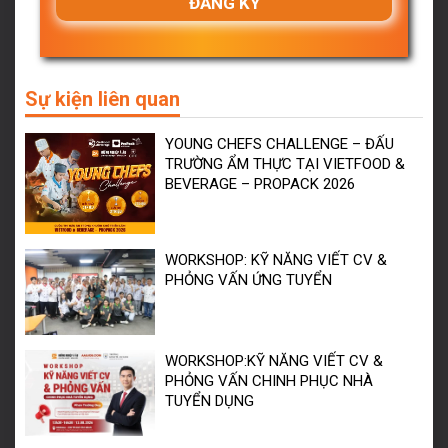
Sự kiện liên quan
YOUNG CHEFS CHALLENGE – ĐẤU
TRƯỜNG ẨM THỰC TẠI VIETFOOD &
BEVERAGE – PROPACK 2026
WORKSHOP: KỸ NĂNG VIẾT CV &
PHỎNG VẤN ỨNG TUYỂN
WORKSHOP:KỸ NĂNG VIẾT CV &
PHỎNG VẤN CHINH PHỤC NHÀ
TUYỂN DỤNG