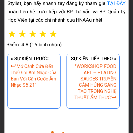
Stylist, bạn hãy nhanh tay đăng ký tham gia
TẠI ĐÂY
hoặc liên hệ trực tiếp với BP. Tư vấn và BP. Quản Lý
Học Viên tại các chi nhánh của HNAAu nhé!
☆
☆
☆
☆
☆
Điểm: 4.8 (16 bình chọn)
« SỰ KIỆN TRƯỚC
SỰ KIỆN TIẾP THEO »
"Mở Cánh Cửa Đến
"WORKSHOP FOOD
Thế Giới Âm Nhạc Của
ART – PLATING
Bạn Với Căn Cước Âm
SAUCES TRUYỀN
Nhạc Số 21"
CẢM HỨNG SÁNG
TẠO TRONG NGHỆ
THUẬT ẨM THỰC"