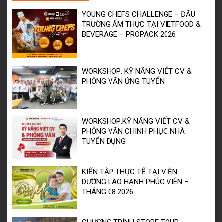
YOUNG CHEFS CHALLENGE – ĐẤU
TRƯỜNG ẨM THỰC TẠI VIETFOOD &
BEVERAGE – PROPACK 2026
WORKSHOP: KỸ NĂNG VIẾT CV &
PHỎNG VẤN ỨNG TUYỂN
WORKSHOP:KỸ NĂNG VIẾT CV &
PHỎNG VẤN CHINH PHỤC NHÀ
TUYỂN DỤNG
KIẾN TẬP THỰC TẾ TẠI VIỆN
DƯỠNG LÃO HẠNH PHÚC VIÊN –
THÁNG 08.2026