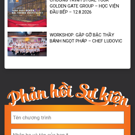
CHƯƠNG TRÌNH STORE TOUR
GOLDEN GATE GROUP – HỌC VIỆN
ĐẦU BẾP – 12.8.2026
WORKSHOP: GẶP GỠ BẬC THẦY
BÁNH NGỌT PHÁP – CHEF LUDOVIC