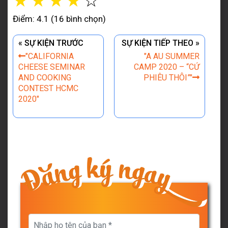
☆
☆
☆
☆
☆
Điểm: 4.1 (16 bình chọn)
« SỰ KIỆN TRƯỚC
SỰ KIỆN TIẾP THEO »
"CALIFORNIA
"A AU SUMMER
CHEESE SEMINAR
CAMP 2020 – “CỨ
AND COOKING
PHIÊU THÔI”"
CONTEST HCMC
2020"