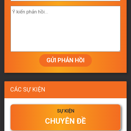
GỬI PHẢN HỒI
CÁC SỰ KIỆN
SỰ KIỆN
CHUYÊN ĐỀ