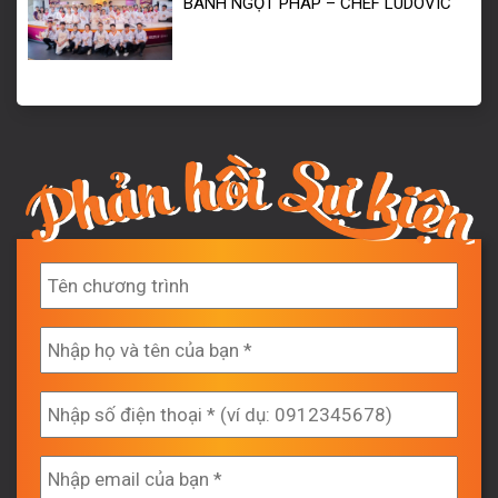
BÁNH NGỌT PHÁP – CHEF LUDOVIC