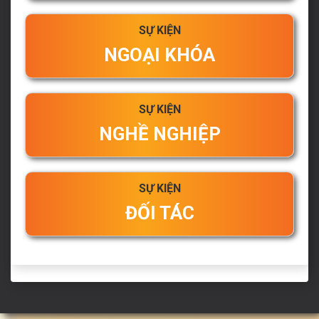
SỰ KIỆN
NGOẠI KHÓA
SỰ KIỆN
NGHỀ NGHIỆP
SỰ KIỆN
ĐỐI TÁC