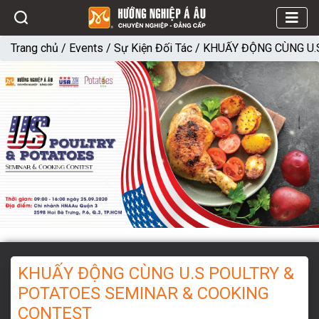
Trang chủ
/
Events
/
Sự Kiện Đối Tác
/
KHUẤY ĐỘNG CÙNG U.
KHUẤY ĐỘNG CÙNG U.S POULTRY &
POTATOES SEMINAR & COOKING
CONTEST