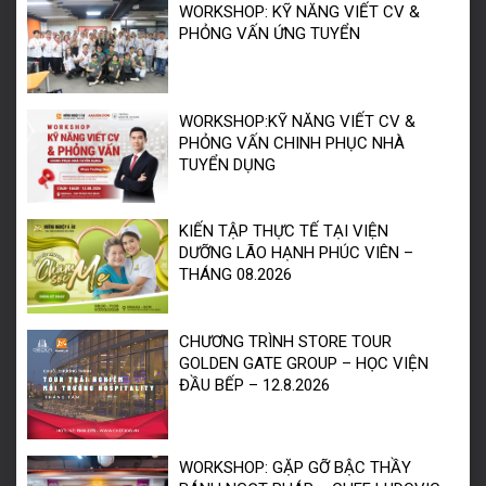
WORKSHOP: KỸ NĂNG VIẾT CV &
PHỎNG VẤN ỨNG TUYỂN
WORKSHOP:KỸ NĂNG VIẾT CV &
PHỎNG VẤN CHINH PHỤC NHÀ
TUYỂN DỤNG
KIẾN TẬP THỰC TẾ TẠI VIỆN
DƯỠNG LÃO HẠNH PHÚC VIÊN –
THÁNG 08.2026
CHƯƠNG TRÌNH STORE TOUR
GOLDEN GATE GROUP – HỌC VIỆN
ĐẦU BẾP – 12.8.2026
WORKSHOP: GẶP GỠ BẬC THẦY