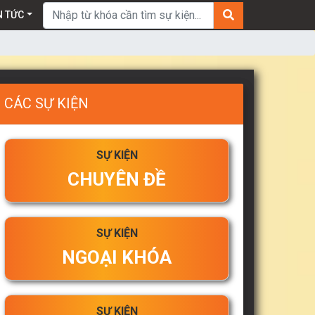
Tìm kiếm:
N TỨC
CÁC SỰ KIỆN
SỰ KIỆN
CHUYÊN ĐỀ
SỰ KIỆN
NGOẠI KHÓA
SỰ KIỆN