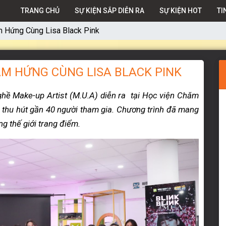
TRANG CHỦ
SỰ KIỆN SẮP DIỄN RA
SỰ KIỆN HOT
TI
m Hứng Cùng Lisa Black Pink
ẢM HỨNG CÙNG LISA BLACK PINK
ề Make-up Artist (M.U.A) diễn ra tại Học viện Chăm
hu hút gần 40 người tham gia. Chương trình đã mang
g thế giới trang điểm.