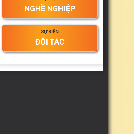
NGHỀ NGHIỆP
SỰ KIỆN
ĐỐI TÁC