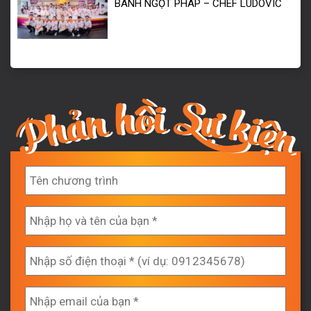
BÁNH NGỌT PHÁP – CHEF LUDOVIC