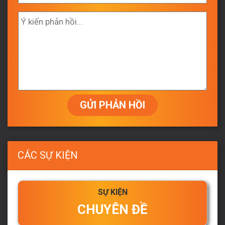
GỬI PHẢN HỒI
CÁC SỰ KIỆN
SỰ KIỆN
CHUYÊN ĐỀ