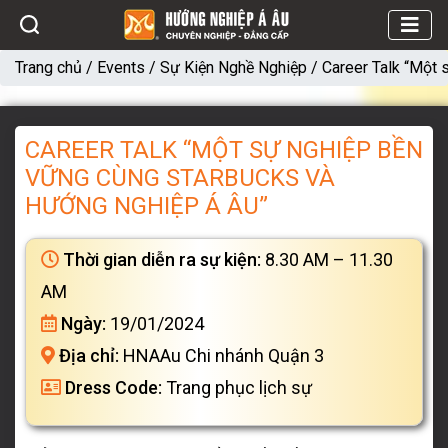
Trang chủ
/
Events
/
Sự Kiện Nghề Nghiệp
/
Career Talk “Một 
CAREER TALK “MỘT SỰ NGHIỆP BỀN
VỮNG CÙNG STARBUCKS VÀ
HƯỚNG NGHIỆP Á ÂU”
Thời gian diễn ra sự kiện:
8.30 AM – 11.30
AM
Ngày:
19/01/2024
Địa chỉ:
HNAAu Chi nhánh Quận 3
Dress Code:
Trang phục lịch sự