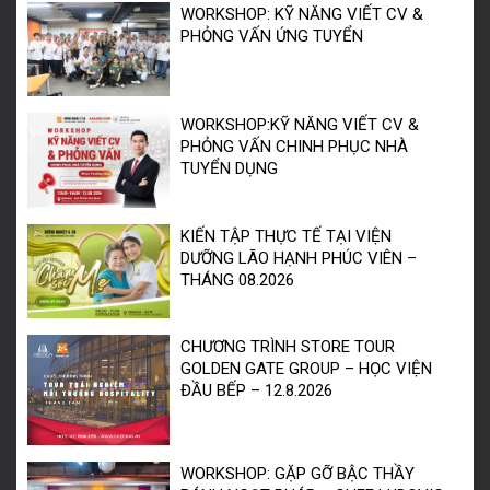
WORKSHOP: KỸ NĂNG VIẾT CV &
PHỎNG VẤN ỨNG TUYỂN
WORKSHOP:KỸ NĂNG VIẾT CV &
PHỎNG VẤN CHINH PHỤC NHÀ
TUYỂN DỤNG
KIẾN TẬP THỰC TẾ TẠI VIỆN
DƯỠNG LÃO HẠNH PHÚC VIÊN –
THÁNG 08.2026
CHƯƠNG TRÌNH STORE TOUR
GOLDEN GATE GROUP – HỌC VIỆN
ĐẦU BẾP – 12.8.2026
WORKSHOP: GẶP GỠ BẬC THẦY