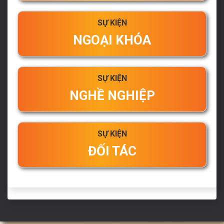
SỰ KIỆN
NGOẠI KHÓA
SỰ KIỆN
NGHỀ NGHIỆP
SỰ KIỆN
ĐỐI TÁC