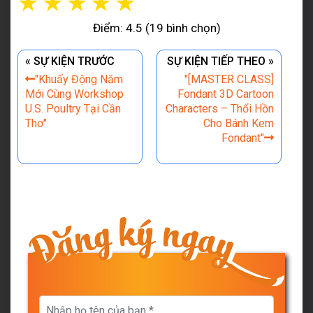
☆
☆
☆
☆
☆
Điểm: 4.5 (19 bình chọn)
« SỰ KIỆN TRƯỚC
SỰ KIỆN TIẾP THEO »
"Khuấy Động Năm
"[MASTER CLASS]
Mới Cùng Workshop
Fondant 3D Cartoon
U.S. Poultry Tại Cần
Characters – Thổi Hồn
Thơ"
Cho Bánh Kem
Fondant"