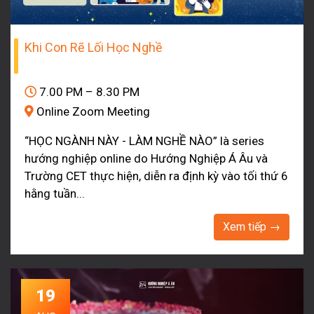
Khi Con Rẽ Lối Học Nghề
7.00 PM – 8.30 PM
Online Zoom Meeting
“HỌC NGÀNH NÀY - LÀM NGHỀ NÀO” là series
hướng nghiệp online do Hướng Nghiệp Á Âu và
Trường CET thực hiện, diễn ra định kỳ vào tối thứ 6
hằng tuần...
Xem tiếp →
19