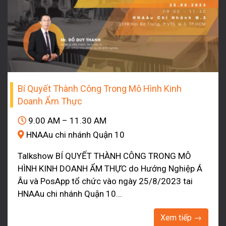
Bí Quyết Thành Công Trong Mô Hình Kinh
Doanh Ẩm Thực
9.00 AM – 11.30 AM
HNAAu chi nhánh Quận 10
Talkshow BÍ QUYẾT THÀNH CÔNG TRONG MÔ
HÌNH KINH DOANH ẨM THỰC do Hướng Nghiệp Á
Âu và PosApp tổ chức vào ngày 25/8/2023 tai
HNAAu chi nhánh Quận 10...
Xem tiếp →