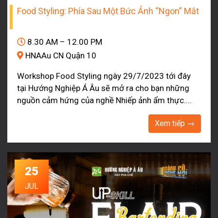
Food Styling: Phía Sau Một Bức Ảnh “Ngon” Mắt
8.30 AM – 12.00 PM
HNAAu CN Quận 10
Workshop Food Styling ngày 29/7/2023 tới đây
tại Hướng Nghiệp Á Âu sẽ mở ra cho bạn những
nguồn cảm hứng của nghề Nhiếp ảnh ẩm thực....
Xem tiếp →
25
JUL