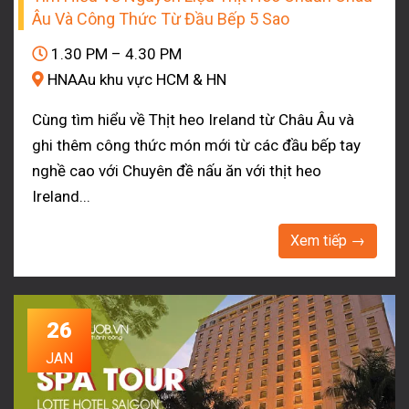
Âu Và Công Thức Từ Đầu Bếp 5 Sao
1.30 PM – 4.30 PM
HNAAu khu vực HCM & HN
Cùng tìm hiểu về Thịt heo Ireland từ Châu Âu và
ghi thêm công thức món mới từ các đầu bếp tay
nghề cao với Chuyên đề nấu ăn với thịt heo
Ireland...
Xem tiếp →
26
JAN