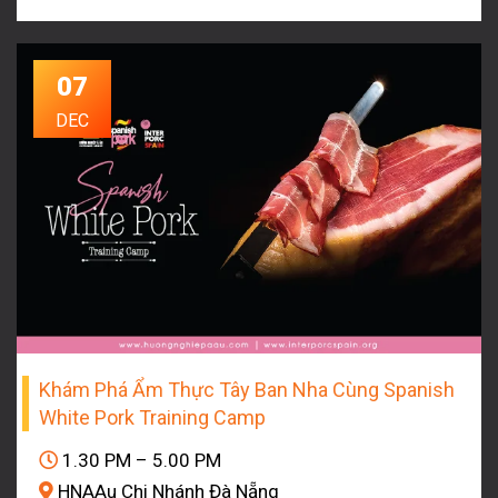
07
DEC
Khám Phá Ẩm Thực Tây Ban Nha Cùng Spanish
White Pork Training Camp
1.30 PM – 5.00 PM
HNAAu Chi Nhánh Đà Nẵng