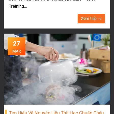
Training...
Xem tiếp →
27
MAR
Tìm Hiểu Về Nguyên Liệu Thịt Heo Chuẩn Châu