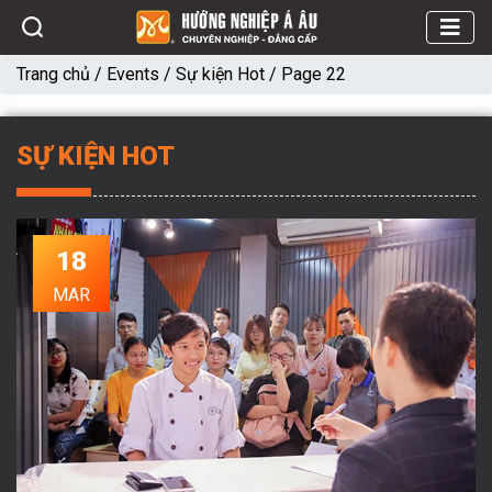
Trang chủ
/
Events
/
Sự kiện Hot
/
Page 22
SỰ KIỆN HOT
18
MAR