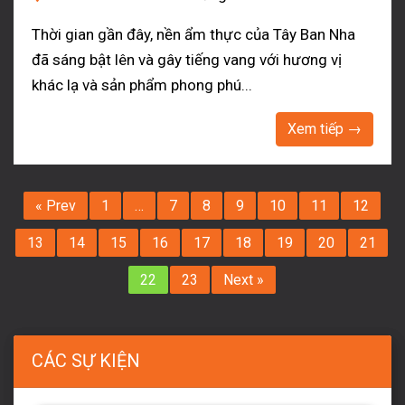
Thời gian gần đây, nền ẩm thực của Tây Ban Nha
đã sáng bật lên và gây tiếng vang với hương vị
khác lạ và sản phẩm phong phú...
Xem tiếp →
« Prev
1
…
7
8
9
10
11
12
13
14
15
16
17
18
19
20
21
22
23
Next »
CÁC SỰ KIỆN