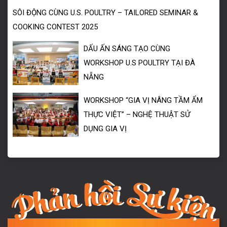
SÔI ĐỘNG CÙNG U.S. POULTRY – TAILORED SEMINAR &
COOKING CONTEST 2025
DẤU ẤN SÁNG TẠO CÙNG
WORKSHOP U.S POULTRY TẠI ĐÀ
NẴNG
WORKSHOP “GIA VỊ NÂNG TẦM ẨM
THỰC VIỆT” – NGHỆ THUẬT SỬ
DỤNG GIA VỊ