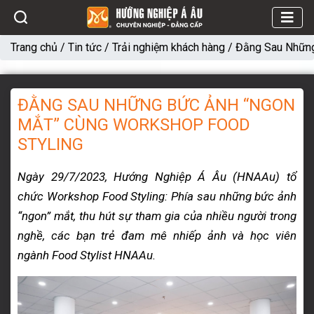
Trang chủ
/
Tin tức
/
Trải nghiệm khách hàng
/
Đằng Sau Những
ĐẰNG SAU NHỮNG BỨC ẢNH “NGON
MẮT” CÙNG WORKSHOP FOOD
STYLING
Ngày 29/7/2023, Hướng Nghiệp Á Âu (HNAAu) tổ
chức Workshop Food Styling: Phía sau những bức ảnh
“ngon” mắt, thu hút sự tham gia của nhiều người trong
nghề, các bạn trẻ đam mê nhiếp ảnh và học viên
ngành Food Stylist HNAAu.