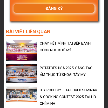
BÀI VIẾT LIÊN QUAN
CHÁY HẾT MÌNH TẠI BẾP BÁNH
CÙNG NHO KHÔ MỸ
POTATOES USA 2025: SÁNG TẠO
ẨM THỰC TỪ KHOAI TÂY MỸ
U.S. POULTRY – TAILORED SEMINAR
& COOKING CONTEST 2025 TẠI HỒ
CHÍ MINH