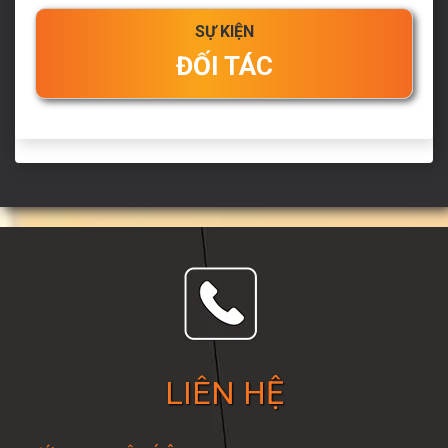
SỰ KIỆN
ĐỐI TÁC
LIÊN HỆ