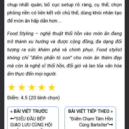
chụp nhất quán; bố cục setup rõ ràng, cụ thể; chọn
phông nền có liên kết với chủ thể; dùng khói nhân tạo
để món ăn hấp dẫn hơn….
Food Styling – nghệ thuật thổi hồn vào món ăn đang
trở thành xu hướng và được cộng đồng, đa dạng đối
tượng ra sức khám phá và chinh phục. Food stylist
không chỉ “điểm phấn tô son” cho món ăn thêm đẹp
mà còn là nghệ sĩ thổi hồn, đổi gió và lan tỏa văn hóa
ẩm thực đến mọi người.
☆
☆
☆
☆
☆
Điểm: 4.5 (20 bình chọn)
« BÀI VIẾT TRƯỚC
BÀI VIẾT TIẾP THEO »
"SIÊU ĐẦU BẾP
"Điểm Chạm Tâm Hồn
GIAO LƯU CÙNG HỘI
Cùng Barteller"