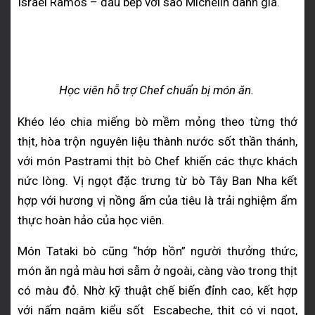
Israel Ramos – đầu bếp với sao Michelin danh giá.
Học viên hỗ trợ Chef chuẩn bị món ăn.
Khéo léo chia miếng bò mềm mỏng theo từng thớ
thịt, hòa trộn nguyên liệu thành nước sốt thần thánh,
với món Pastrami thịt bò Chef khiến các thực khách
nức lòng. Vị ngọt đặc trưng từ bò Tây Ban Nha kết
hợp với hương vị nồng ấm của tiêu là trải nghiệm ẩm
thực hoàn hảo của học viên.
Món Tataki bò cũng “hớp hồn” người thưởng thức,
món ăn ngả màu hơi sẫm ở ngoài, càng vào trong thịt
có màu đỏ. Nhờ kỹ thuật chế biến đỉnh cao, kết hợp
với nấm ngâm kiểu sốt Escabeche, thịt có vị ngọt,