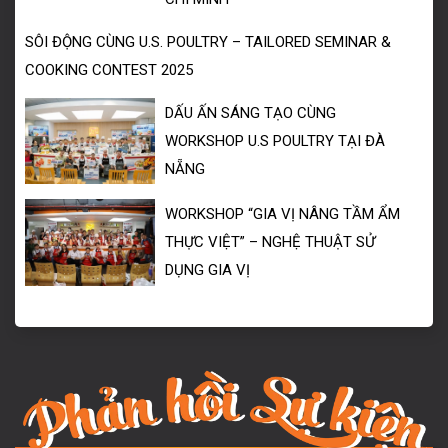
SÔI ĐỘNG CÙNG U.S. POULTRY – TAILORED SEMINAR &
COOKING CONTEST 2025
DẤU ẤN SÁNG TẠO CÙNG
WORKSHOP U.S POULTRY TẠI ĐÀ
NẴNG
WORKSHOP “GIA VỊ NÂNG TẦM ẨM
THỰC VIỆT” – NGHỆ THUẬT SỬ
DỤNG GIA VỊ