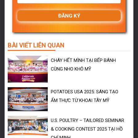
BÀI VIẾT LIÊN QUAN
CHÁY HẾT MÌNH TẠI BẾP BÁNH
CÙNG NHO KHÔ MỸ
POTATOES USA 2025: SÁNG TẠO
ẨM THỰC TỪ KHOAI TÂY MỸ
U.S. POULTRY – TAILORED SEMINAR
& COOKING CONTEST 2025 TẠI HỒ
CHÍ MINH