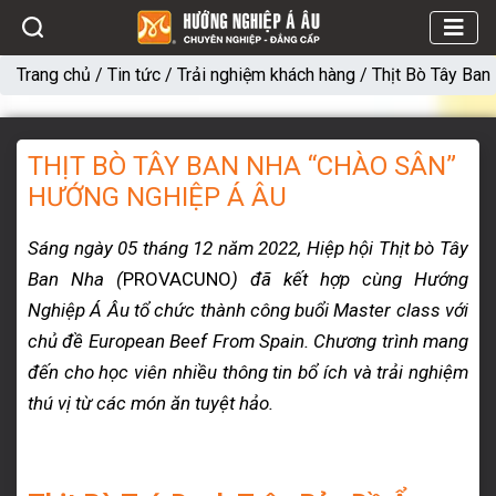
Trang chủ
/
Tin tức
/
Trải nghiệm khách hàng
/
Thịt Bò Tây Ban
THỊT BÒ TÂY BAN NHA “CHÀO SÂN”
HƯỚNG NGHIỆP Á ÂU
Sáng ngày 05 tháng 12
năm 2022, Hiệp hội Thịt bò Tây
Ban Nha (
PROVACUNO
) đã kết hợp cùng Hướng
Nghiệp Á Âu tổ chức thành công buổi Master class với
chủ đề European Beef From Spain. Chương trình mang
đến cho học viên nhiều thông tin bổ ích và trải nghiệm
thú vị từ các món ăn tuyệt hảo.