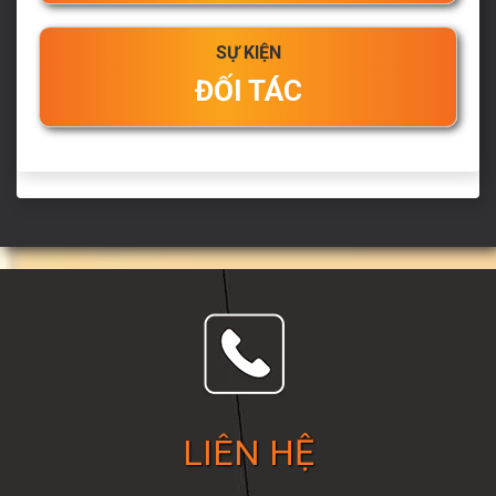
SỰ KIỆN
ĐỐI TÁC
LIÊN HỆ