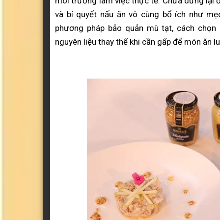
môi trường làm việc thực tế. Chưa dừng lại 
và bí quyết nấu ăn vô cùng bổ ích như mẹ
phương pháp bảo quản mù tạt, cách chọn 
nguyên liệu thay thế khi cần gấp để món ăn l