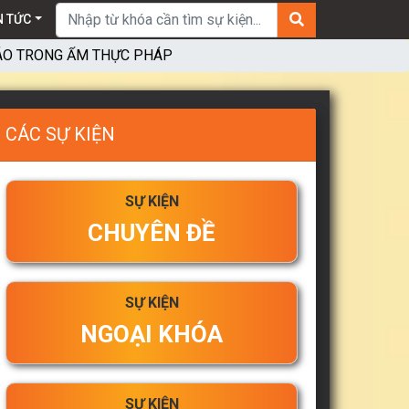
Tìm kiếm:
N TỨC
ĐÁO TRONG ẨM THỰC PHÁP
CÁC SỰ KIỆN
SỰ KIỆN
CHUYÊN ĐỀ
SỰ KIỆN
NGOẠI KHÓA
SỰ KIỆN