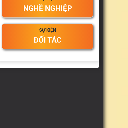
NGHỀ NGHIỆP
SỰ KIỆN
ĐỐI TÁC