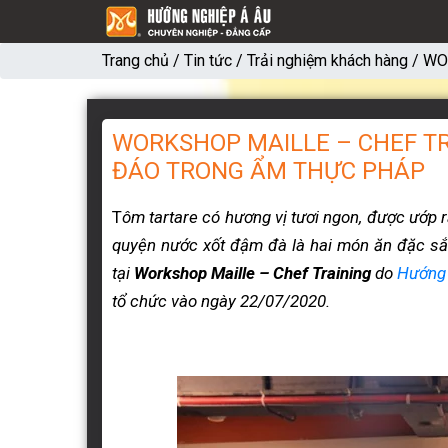
Trang chủ
/
Tin tức
/
Trải nghiệm khách hàng
/
WO
WORKSHOP MAILLE – CHEF TR
ĐÁO TRONG ẨM THỰC PHÁP
T
ôm tartare có hương vị tươi ngon, được ướp 
quyện nước xốt đậm đà là hai món ăn đặc s
tại
Workshop Maille – Chef Training
do
Hướng
tổ chức vào ngày 22/07/2020.