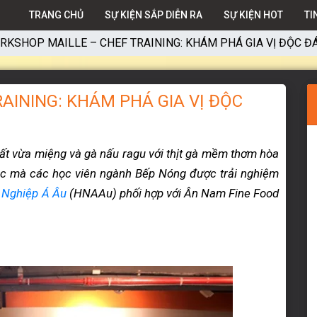
TRANG CHỦ
SỰ KIỆN SẮP DIỄN RA
SỰ KIỆN HOT
TI
RKSHOP MAILLE – CHEF TRAINING: KHÁM PHÁ GIA VỊ ĐỘC 
AINING: KHÁM PHÁ GIA VỊ ĐỘC
rất vừa miệng và gà nấu ragu với thịt gà mềm thơm hòa
ắc mà các học viên ngành Bếp Nóng được trải nghiệm
 Nghiệp Á Âu
(HNAAu) phối hợp với Ân Nam Fine Food