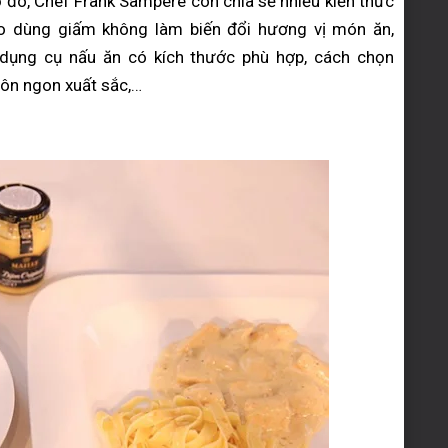
ở đó, Chef Frank Sampéré còn chia sẻ nhiều kiến thức
o dùng giấm không làm biến đổi hương vị món ăn,
dụng cụ nấu ăn có kích thước phù hợp, cách chọn
uôn ngon xuất sắc,…