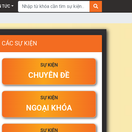
Tìm kiếm:
N TỨC
CÁC SỰ KIỆN
SỰ KIỆN
CHUYÊN ĐỀ
SỰ KIỆN
NGOẠI KHÓA
SỰ KIỆN