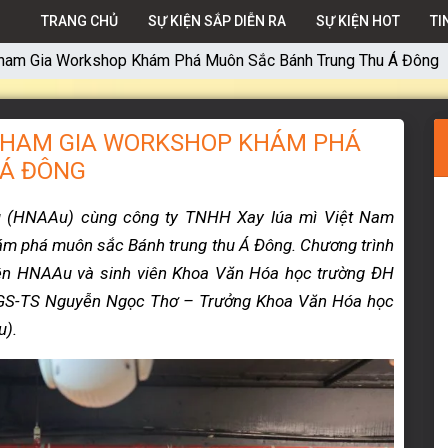
TRANG CHỦ
SỰ KIỆN SẮP DIỄN RA
SỰ KIỆN HOT
TI
ham Gia Workshop Khám Phá Muôn Sắc Bánh Trung Thu Á Đông
THAM GIA WORKSHOP KHÁM PHÁ
 Á ĐÔNG
u (HNAAu) cùng công ty TNHH Xay lúa mì Việt Nam
m phá muôn sắc Bánh trung thu Á Đông.
Chương trình
viên HNAAu và sinh viên Khoa Văn Hóa học trường ĐH
P.GS-TS Nguyễn Ngọc Thơ – Trưởng Khoa Văn Hóa học
u).