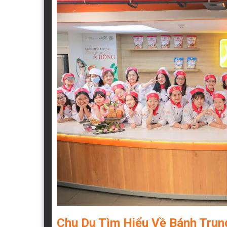
Chu Du Tìm Hiểu Về Bánh Trun