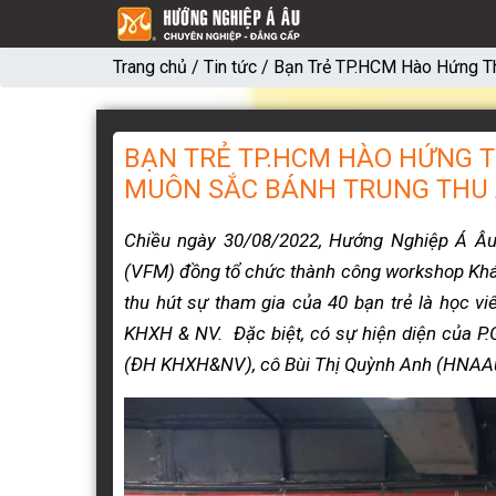
Trang chủ
/
Tin tức
/
Bạn Trẻ TP.HCM Hào Hứng T
BẠN TRẺ TP.HCM HÀO HỨNG 
MUÔN SẮC BÁNH TRUNG THU
Chiều ngày 30/08/2022, Hướng Nghiệp Á Â
(VFM) đồng tổ chức thành công workshop Khá
thu hút sự tham gia của 40 bạn trẻ là học 
KHXH & NV. Đặc biệt, có sự hiện diện của 
(ĐH KHXH&NV), cô Bùi Thị Quỳnh Anh (HNAA