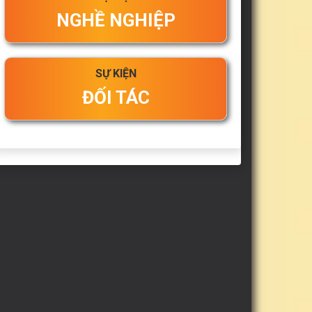
NGHỀ NGHIỆP
SỰ KIỆN
ĐỐI TÁC